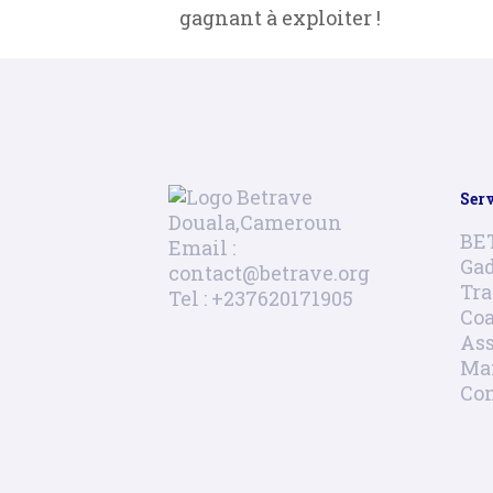
gagnant à exploiter !
Ser
Douala,Cameroun
BE
Email :
Gad
contact@betrave.org
Tra
Tel : +237620171905
Co
Ass
Ma
Con