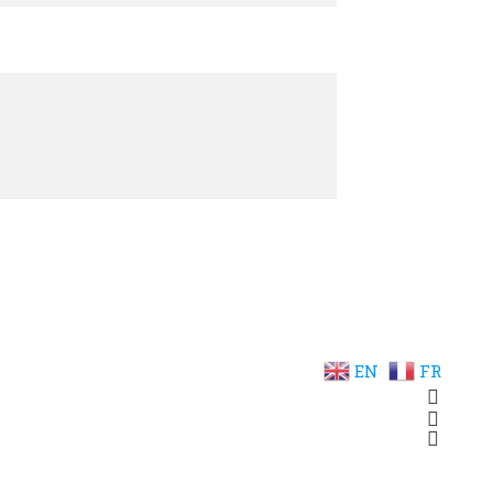
EN
FR