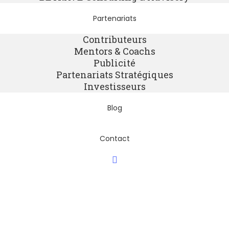
Partenariats
Contributeurs
Mentors & Coachs
Publicité
Partenariats Stratégiques
Investisseurs
Blog
Contact