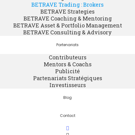
BETRAVE Trading : Brokers
BETRAVE Strategies
BETRAVE Coaching & Mentoring
BETRAVE Asset & Portfolio Management
BETRAVE Consulting & Advisory
Partenariats
Contributeurs
Mentors & Coachs
Publicité
Partenariats Stratégiques
Investisseurs
Blog
Contact